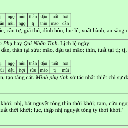
tị
ngọ
mùi
thân
dậu
tuất
hợi
hân
mùi
ngọ
tị
thìn
mão
dần
úc, cầu tự, giá thú, đính hôn, lục lễ, xuất hành, an sàng c
h Phụ
hay
Quí Nhân Tinh
. Lịch lệ ngày:
dần, thân tại sửu; mão, dậu tại mão; thìn, tuất tại tị; tị,
tị
ngọ
mùi
thân
dậu
tuất
hợi
ùi
dậu
hợi
sửu
mão
tị
mùi
ôn, tạo táng cát.
Minh phụ tinh
sở tác nhất thiết chi sự đ
 khởi; nhị, bát nguyệt tòng thìn thời khởi; tam, cửu ngu
uất thời khởi; lục, thập nhị nguyệt tòng tý thời khởi.'