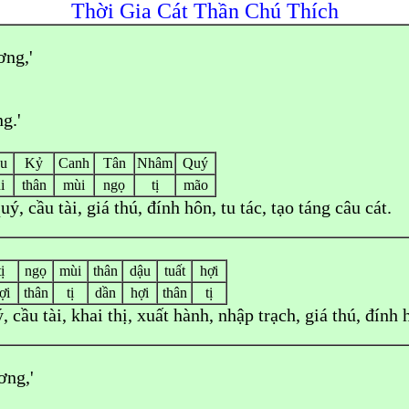
Thời Gia Cát Thần Chú Thích
ng,'
g.'
u
Kỷ
Canh
Tân
Nhâm
Quý
i
thân
mùi
ngọ
tị
mão
uý, cầu tài, giá thú, đính hôn, tu tác, tạo táng câu cát.
tị
ngọ
mùi
thân
dậu
tuất
hợi
ợi
thân
tị
dần
hợi
thân
tị
cầu tài, khai thị, xuất hành, nhập trạch, giá thú, đính h
ơng,'