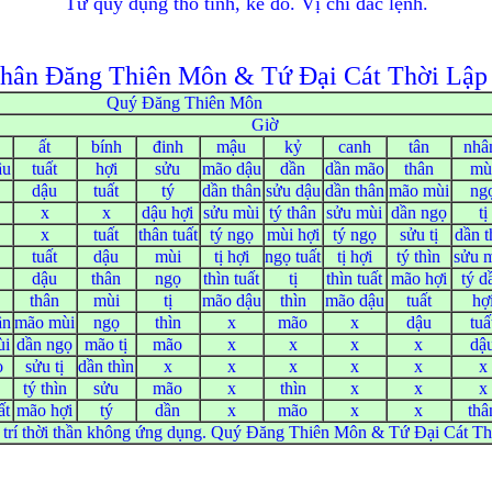
Tứ quý dụng thổ tinh, kế đô. Vị chi đắc lệnh.
hân Đăng Thiên Môn & Tứ Đại Cát Thời Lập
Quý Đăng Thiên Môn
Giờ
ất
bính
đinh
mậu
kỷ
canh
tân
nh
ậu
tuất
hợi
sửu
mão dậu
dần
dần mão
thân
mù
dậu
tuất
tý
dần thân
sửu dậu
dần thân
mão mùi
ng
x
x
dậu hợi
sửu mùi
tý thân
sửu mùi
dần ngọ
tị
x
tuất
thân tuất
tý ngọ
mùi hợi
tý ngọ
sửu tị
dần t
tuất
dậu
mùi
tị hợi
ngọ tuất
tị hợi
tý thìn
sửu 
dậu
thân
ngọ
thìn tuất
tị
thìn tuất
mão hợi
tý d
thân
mùi
tị
mão dậu
thìn
mão dậu
tuất
hợ
ân
mão mùi
ngọ
thìn
x
mão
x
dậu
tuấ
ùi
dần ngọ
mão tị
mão
x
x
x
x
dậ
ọ
sửu tị
dần thìn
x
x
x
x
x
x
tý thìn
sửu
mão
x
thìn
x
x
x
ất
mão hợi
tý
dần
x
mão
x
x
thâ
vị trí thời thần không ứng dụng. Quý Đăng Thiên Môn & Tứ Đại Cát Thờ