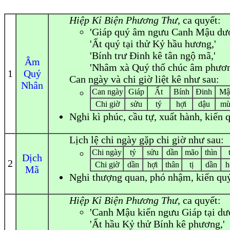
Hiệp Kỉ Biện Phương Thư
, ca quyết:
'Giáp quý âm ngưu Canh Mậu dươ
'Ất quý tại thử Kỷ hầu hương,'
'Bính trư Đinh kê tân ngộ mã,'
Âm
'Nhâm xà Quý thố chúc âm phươn
1
Quý
Can ngày và chi giờ liệt kê như sau:
Nhân
Can ngày
Giáp
Ất
Bính
Đinh
Mậ
Chi giờ
sửu
tý
hợi
dậu
mù
Nghi
kì phúc, cầu tự, xuất hành, kiến q
Lịch lệ chi ngày gặp chi giờ như sau:
Chi ngày
tý
sửu
dần
mão
thìn
Dịch
2
Chi giờ
dần
hợi
thân
tị
dần
h
Mã
Nghi
thượng quan, phó nhậm, kiến quý, 
Hiệp Kỉ Biện Phương Thư
, ca quyết:
'Canh Mậu kiến ngưu Giáp tại dư
'Ất hầu Kỷ thử Bính kê phương,'