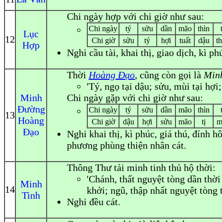
Chi ngày hợp với chi giờ như sau:
Chi ngày
tý
sửu
dần
mão
thìn
Lục
12
Chi giờ
sửu
tý
hợi
tuất
dậu
t
Hợp
Nghi
cầu tài, khai thị, giao dịch, kì ph
Thời
Hoàng Đạo
, cũng còn gọi là
Min
'Tý, ngọ tại dậu; sửu, mùi tại hợi; 
Minh
Chi ngày gặp với chi giờ như sau:
Đường
Chi ngày
tý
sửu
dần
mão
thìn
13
Hoàng
Chi giờ
dậu
hợi
sửu
mão
tị
m
Đạo
Nghi
khai thị, kì phúc, giá thú, đính h
phương phùng thiện nhân cát.
Thông Thư tải minh tinh thủ hộ thời:
'Chánh, thất nguyệt tòng dần thời
Minh
14
khởi; ngũ, thập nhất nguyệt tòng t
Tinh
Nghi đều cát.