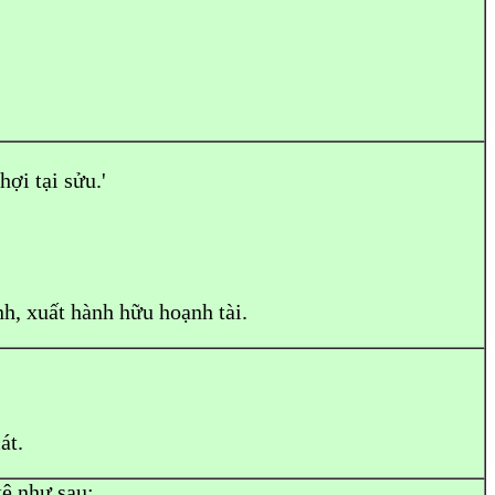
hợi tại sửu.'
ành, xuất hành hữu hoạnh tài.
át.
kê như sau: