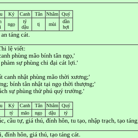
u
Kỷ
Canh
Tân
Nhâm
Quý
n
tý
dần
ngọ
tị
mùi
i
dậu
hợi
 an táng cát.
Thi lệ viết:
 canh phùng mão bính tân ngọ,'
 phàm sự phùng chi đại cát lợi.'
 ất canh nhật phùng mão thời xương;'
g; bính tân nhật tại ngọ thời thượng;'
bách sự phùng thử phú quý trường.'
u
Kỷ
Canh
Tân
Nhâm
Quý
tý
mão
ngọ
dậu
tý
úc, cầu tự, giá thú, đính hôn, tu tạo, nhập trạch, tạo tán
i, đính hôn, giá thú, tạo táng cát.