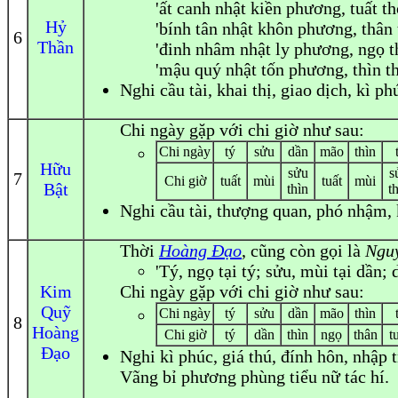
'ất canh nhật kiền phương, tuất th
Hỷ
'bính tân nhật khôn phương, thân 
6
Thần
'đinh nhâm nhật ly phương, ngọ th
'mậu quý nhật tốn phương, thìn th
Nghi
cầu tài, khai thị, giao dịch, kì ph
Chi ngày gặp với chi giờ như sau:
Chi ngày
tý
sửu
dần
mão
thìn
Hữu
sửu
s
7
Chi giờ
tuất
mùi
tuất
mùi
Bật
thìn
t
Nghi
cầu tài, thượng quan, phó nhậm, k
Thời
Hoàng Đạo
, cũng còn gọi là
Nguy
'Tý, ngọ tại tý; sửu, mùi tại dần; d
Kim
Chi ngày gặp với chi giờ như sau:
Quỹ
Chi ngày
tý
sửu
dần
mão
thìn
8
Hoàng
Chi giờ
tý
dần
thìn
ngọ
thân
t
Đạo
Nghi
kì phúc, giá thú, đính hôn, nhập t
Vãng bỉ phương phùng tiểu nữ tác hí.