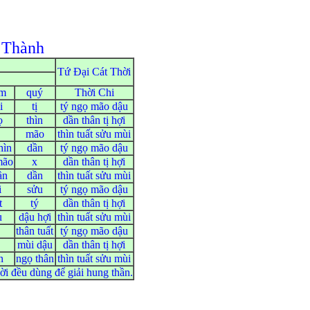
 Thành
Tứ Đại Cát Thời
âm
quý
Thời Chi
i
tị
tý ngọ mão dậu
ọ
thìn
dần thân tị hợi
mão
thìn tuất sửu mùi
hìn
dần
tý ngọ mão dậu
mão
x
dần thân tị hợi
ần
dần
thìn tuất sửu mùi
i
sửu
tý ngọ mão dậu
t
tý
dần thân tị hợi
u
dậu hợi
thìn tuất sửu mùi
thân tuất
tý ngọ mão dậu
mùi dậu
dần thân tị hợi
n
ngọ thân
thìn tuất sửu mùi
i đều dùng để giải hung thần.