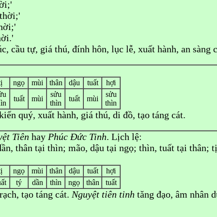
ời;'
thời;'
ời;'
ời.'
úc, cầu tự, giá thú, đính hôn, lục lễ, xuất hành, an sàng c
tị
ngọ
mùi
thân
dậu
tuất
hợi
ửu
sửu
sửu
tuất
mùi
tuất
mùi
hìn
thìn
thìn
iến quý, xuất hành, giá thú, di đồ, tạo táng cát.
ệt Tiên
hay
Phúc Đức Tinh
. Lịch lệ:
ần, thân tại thìn; mão, dậu tại ngọ; thìn, tuất tại thân; tị,
tị
ngọ
mùi
thân
dậu
tuất
hợi
uất
tý
dần
thìn
ngọ
thân
tuất
rạch, tạo táng cát.
Nguyệt tiên tinh
tăng đạo, âm nhân dụ