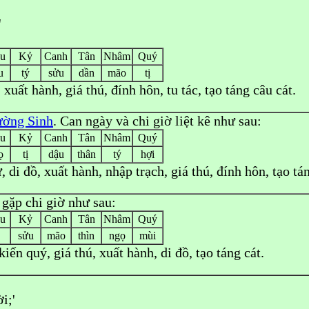
'
u
Kỷ
Canh
Tân
Nhâm
Quý
u
tý
sửu
dần
mão
tị
, xuất hành, giá thú, đính hôn, tu tác, tạo táng câu cát.
ường Sinh
. Can ngày và chi giờ liệt kê như sau:
u
Kỷ
Canh
Tân
Nhâm
Quý
ọ
tị
dậu
thân
tý
hợi
ự, di đồ, xuất hành, nhập trạch, giá thú, đính hôn, tạo tá
 gặp chi giờ như sau:
u
Kỷ
Canh
Tân
Nhâm
Quý
sửu
mão
thìn
ngọ
mùi
iến quý, giá thú, xuất hành, di đồ, tạo táng cát.
i;'