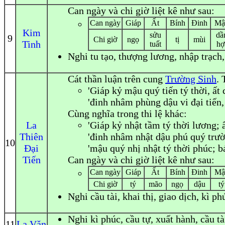
Can ngày và chi giờ liệt kê như sau:
Can ngày
Giáp
Ất
Bính
Đinh
Mậ
Kim
sửu
dầ
9
Chi giờ
ngọ
tị
mùi
Tinh
tuất
hợ
Nghi
tu tạo, thượng lương, nhập trạch,
Cát thần luận trên cung
Trường Sinh
. 
'Giáp kỷ mậu quý tiến tý thời, ất
'đinh nhâm phùng dậu vi đại tiến,
Cùng nghĩa trong thi lệ khác:
La
'Giáp kỷ nhật tầm tý thời lương;
Thiên
'đinh nhâm nhật dậu phú quý trườn
10
Đại
'mậu quý nhị nhật tý thời phúc; 
Tiến
Can ngày và chi giờ liệt kê như sau:
Can ngày
Giáp
Ất
Bính
Đinh
Mậ
Chi giờ
tý
mão
ngọ
dậu
tý
Nghi
cầu tài, khai thị, giao dịch, kì ph
Nghi
kì phúc, cầu tự, xuất hành, cầu tà
11
La Văn