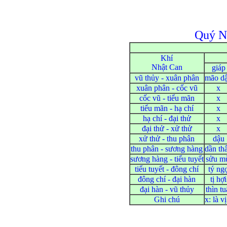
Quý N
Khí
Nhật Can
giáp
vũ thủy - xuân phân
mão d
xuân phân - cốc vũ
x
cốc vũ - tiểu mãn
x
tiểu mãn - hạ chí
x
hạ chí - đại thử
x
đại thử - xử thử
x
xử thử - thu phân
dậu
thu phân - sương hàng
dần th
sương hàng - tiểu tuyết
sửu m
tiểu tuyết - đông chí
tý ng
đông chí - đại hàn
tị hợi
đại hàn - vũ thủy
thìn tu
Ghi chú
x: là 