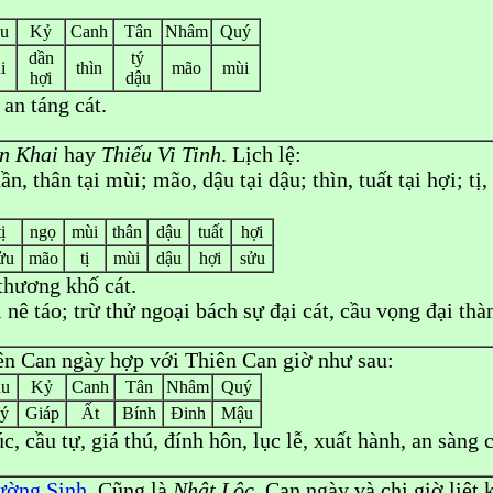
u
Kỷ
Canh
Tân
Nhâm
Quý
dần
tý
i
thìn
mão
mùi
hợi
dậu
 an táng cát.
n Khai
hay
Thiếu Vi Tinh
. Lịch lệ:
n, thân tại mùi; mão, dậu tại dậu; thìn, tuất tại hợi; tị, 
tị
ngọ
mùi
thân
dậu
tuất
hợi
ửu
mão
tị
mùi
dậu
hợi
sửu
 thương khố cát.
ợi nê táo; trừ thử ngoại bách sự đại cát, cầu vọng đại th
ên Can ngày hợp với Thiên Can giờ như sau:
u
Kỷ
Canh
Tân
Nhâm
Quý
ý
Giáp
Ất
Bính
Đinh
Mậu
úc, cầu tự, giá thú, đính hôn, lục lễ, xuất hành, an sàng c
ường Sinh
. Cũng là
Nhật Lộc
. Can ngày và chi giờ liệt 