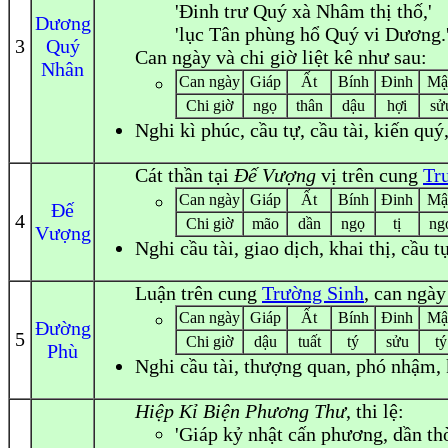
'Đinh trư Quý xà Nhâm thị thố,'
Dương
'lục Tân phùng hổ Quý vi Dương.
3
Quý
Can ngày và chi giờ liệt kê như sau:
Nhân
Can ngày
Giáp
Ất
Bính
Đinh
Mậ
Chi giờ
ngọ
thân
dậu
hợi
sử
Nghi
kì phúc, cầu tự, cầu tài, kiến quý
Cát thần tại
Đế Vượng
vị trên cung
Tr
Can ngày
Giáp
Ất
Bính
Đinh
Mậ
Đế
4
Chi giờ
mão
dần
ngọ
tị
ng
Vượng
Nghi
cầu tài, giao dịch, khai thị, cầu t
Luận trên cung
Trường Sinh
, can ngày
Can ngày
Giáp
Ất
Bính
Đinh
Mậ
Đường
5
Chi giờ
dậu
tuất
tý
sửu
tý
Phù
Nghi
cầu tài, thượng quan, phó nhậm, k
Hiệp Kỉ Biện Phương Thư
, thi lệ:
'Giáp kỷ nhật cấn phương, dần thờ