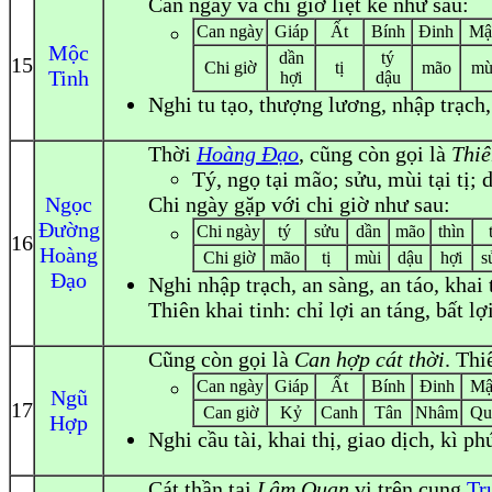
Can ngày và chi giờ liệt kê như sau:
Can ngày
Giáp
Ất
Bính
Đinh
Mậ
Mộc
dần
tý
15
Chi giờ
tị
mão
mù
Tinh
hợi
dậu
Nghi
tu tạo, thượng lương, nhập trạch,
Thời
Hoàng Đạo
, cũng còn gọi là
Thiê
Tý, ngọ tại mão; sửu, mùi tại tị; dầ
Ngọc
Chi ngày gặp với chi giờ như sau:
Đường
Chi ngày
tý
sửu
dần
mão
thìn
16
Hoàng
Chi giờ
mão
tị
mùi
dậu
hợi
s
Đạo
Nghi
nhập trạch, an sàng, an táo, khai
Thiên khai tinh: chỉ lợi an táng, bất l
Cũng còn gọi là
Can hợp cát thời
. Thi
Can ngày
Giáp
Ất
Bính
Đinh
Mậ
Ngũ
17
Can giờ
Kỷ
Canh
Tân
Nhâm
Qu
Hợp
Nghi
cầu tài, khai thị, giao dịch, kì ph
Cát thần tại
Lâm Quan
vị trên cung
Tr